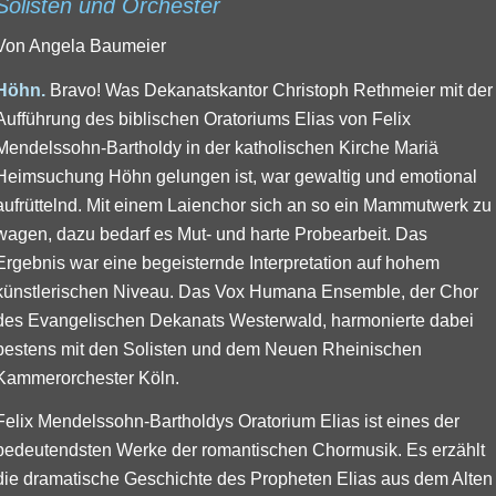
Solisten und Orchester
Von Angela Baumeier
Höhn.
Bravo! Was Dekanatskantor Christoph Rethmeier mit der
Aufführung des biblischen Oratoriums Elias von Felix
Mendelssohn-Bartholdy in der katholischen Kirche Mariä
Heimsuchung Höhn gelungen ist, war gewaltig und emotional
aufrüttelnd. Mit einem Laienchor sich an so ein Mammutwerk zu
wagen, dazu bedarf es Mut- und harte Probearbeit. Das
Ergebnis war eine begeisternde Interpretation auf hohem
künstlerischen Niveau. Das Vox Humana Ensemble, der Chor
des Evangelischen Dekanats Westerwald, harmonierte dabei
bestens mit den Solisten und dem Neuen Rheinischen
Kammerorchester Köln.
Felix Mendelssohn-Bartholdys Oratorium Elias ist eines der
bedeutendsten Werke der romantischen Chormusik. Es erzählt
die dramatische Geschichte des Propheten Elias aus dem Alten