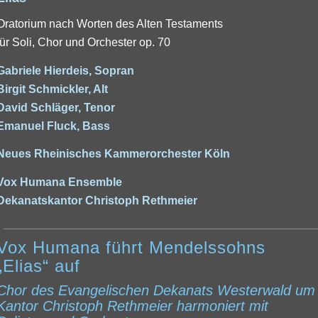
Oratorium nach Worten des Alten Testaments
für Soli, Chor und Orchester op. 70
Gabriele Hierdeis, Sopran
Birgit Schmickler, Alt
David Schläger, Tenor
Emanuel Fluck, Bass
Neues Rheinisches Kammerorchester Köln
Vox Humana Ensemble
Dekanatskantor Christoph Rethmeier
Vox Humana führt Mendelssohns
„Elias“ auf
Chor des Evangelischen Dekanats Westerwald um
Kantor Christoph Rethmeier harmoniert mit