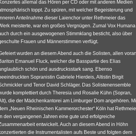
Konzertes allemal das Hören per CD oder mit anderen Medien
atmosphärisch toppt. Zu spüren, mit welcher Begeisterung und
inneren Anteilnahme dieser Laienchor unter Rethmeier das
Werk meisterte, war ein großes Vergnügen. Zumal Vox Humana
auch durch ein ausgewogenen Stimmklang besticht, also über
geschulte Frauen­ und Männerstimmen verfügt.
Gefeiert wurden an diesem Abend auch die Solisten, allen vora
Bariton Emanuel Fluck, welcher die Basspartie des Elias
unglaublich schön und ausdrucksstark sang. Ebenso
beeindruckten Sopranistin Gabriele Hierdeis, Altistin Birgit
Schmickler und Tenor David Schläger. Das Solistenensemble
wurde komplettiert durch Theresia und Rosalie Kühn (Sopran,
Alt), die der Mädchen­kantorei am Limburger Dom angehören. Mi
dem „Neuen Rheinischen Kammerorchester“ Köln hat Rethmeie
in den vergangenen Jahren eine gute und erfolgreiche
Zusammenarbeit entwickelt. Auch an diesem Abend in Höhn
konzertierten die Instrumentalisten aufs Beste und folgten dem