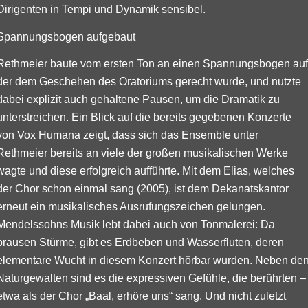
Dirigenten in Tempi und Dynamik sensibel.
Spannungsbogen aufgebaut
Rethmeier baute vom ersten Ton an einen Spannungsbogen auf
der dem Geschehen des Oratoriums gerecht wurde, und nutzte
dabei explizit auch gehaltene Pausen, um die Dramatik zu
unterstreichen. Ein Blick auf die bereits gegebenen Konzerte
von Vox Humana zeigt, dass sich das Ensemble unter
Rethmeier bereits an viele der großen musikalischen Werke
wagte und diese erfolgreich aufführte. Mit dem Elias, welches
der Chor schon einmal sang (2005), ist dem Dekanatskantor
erneut ein musikalisches Ausrufungszeichen gelungen.
Mendelssohns Musik lebt dabei auch von Tonmalerei: Da
brausen Stürme, gibt es Erdbeben und Wasserfluten, deren
elementare Wucht in diesem Konzert hörbar wurden. Neben de
Naturgewalten sind es die expressiven Gefühle, die berührten –
etwa als der Chor „Baal, erhöre uns“ sang. Und nicht zuletzt