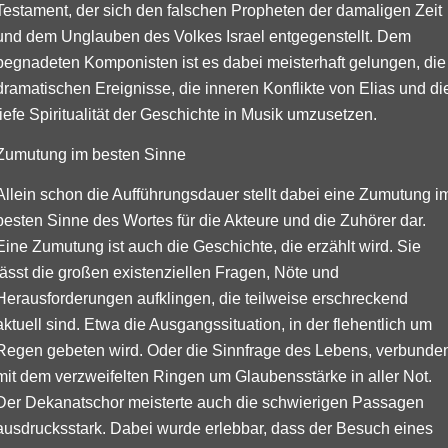
Testament, der sich den falschen Propheten der damaligen Zeit
und dem Unglauben des Volkes Israel entgegenstellt. Dem
begnadeten Komponisten ist es dabei meisterhaft gelungen, die
dramatischen Ereignisse, die inneren Konflikte von Elias und di
tiefe Spiritualität der Geschichte in Musik umzusetzen.
Zumutung im besten Sinne
Allein schon die Aufführungsdauer stellt dabei eine Zumutung i
besten Sinne des Wortes für die Akteure und die Zuhörer dar.
Eine Zumutung ist auch die Geschichte, die erzählt wird. Sie
lässt die großen existenziellen Fragen, Nöte und
Herausforderungen aufklingen, die teilweise erschreckend
aktuell sind. Etwa die Ausgangssituation, in der flehentlich um
Regen gebeten wird. Oder die Sinnfrage des Lebens, verbunde
mit dem verzweifelten Ringen um Glaubensstärke in aller Not.
Der Dekanatschor meisterte auch die schwierigen Passagen
ausdrucksstark. Dabei wurde erlebbar, dass der Besuch eines