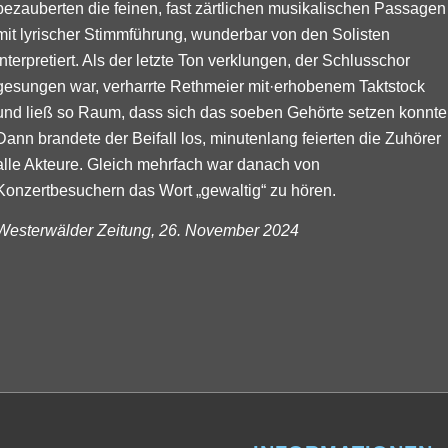
bezauberten die feinen, fast zärtlichen musikalischen Passagen
mit lyrischer Stimmführung, wunderbar von den Solisten
interpretiert. Als der letzte Ton verklungen, der Schlusschor
gesungen war, verharrte Rethmeier mit·erhobenem Taktstock
und ließ so Raum, dass sich das soeben Gehörte setzen konnte
Dann brandete der Beifall los, minutenlang feierten die Zuhörer
alle Akteure. Gleich mehrfach war danach von
Konzertbesuchern das Wort „gewaltig“ zu hören.
Westerwälder Zeitung, 26. November 2024