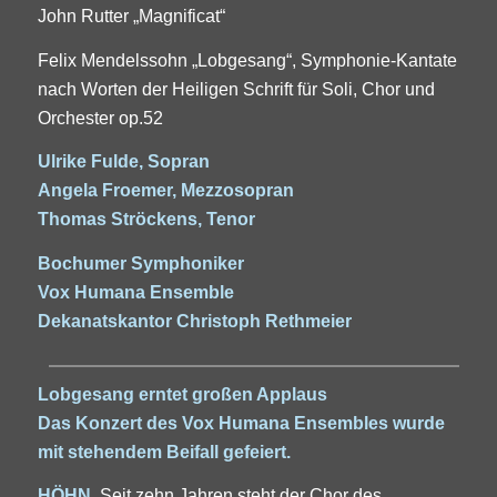
John Rutter „Magnificat“
Felix Mendelssohn „Lobgesang“, Symphonie-Kantate
nach Worten der Heiligen Schrift für Soli, Chor und
Orchester op.52
Ulrike Fulde, Sopran
Angela Froemer, Mezzosopran
Thomas Ströckens, Tenor
Bochumer Symphoniker
Vox Humana Ensemble
Dekanatskantor Christoph Rethmeier
Lobgesang erntet großen Applaus
Das Konzert des Vox Humana Ensembles wurde
mit stehendem Beifall gefeiert.
HÖHN
. Seit zehn Jahren steht der Chor des