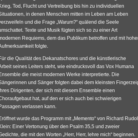
Krieg, Tod, Flucht und Vertreibung bis hin zu individuellen
Situationen, in denen Menschen mitten im Leben am Leben
verzweifeln und die Frage „Warum?“ quälend die Seele
umschattet. Texte und Musik fügten sich so zu einer Art
modernen Requiems, dem das Publikum betroffen und mit hohe
Aufmerksamkeit folgte.
Für die Qualität des Dekanatschores und die künstlerische
Arbeit seines Leiters steht, wie eindrucksvoll das Vox Humana
Ensemble die meist modernen Werke interpretierte. Die
Sängerinnen und Sänger folgten dabei dem kleinsten Fingerzei
ihres Dirigenten, der sich mit diesem Ensemble einen
Choraufgebaut hat, auf den er sich auch bei schwierigen
Passagen verlassen kann.
Eröffnet wurde das Programm mit „Memento“ von Richard Rudol
Klein: Einer Vertonung über den Psalm 35,5 und zweier
Gedichte, die mit den Worten „Herr, Herr, lehre mich“ beginnen.