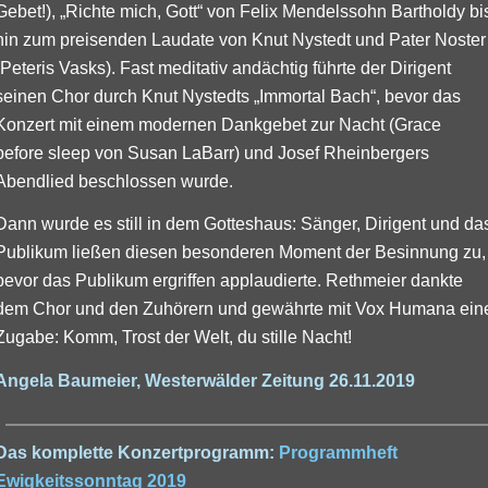
Gebet!), „Richte mich, Gott“ von Felix Mendelssohn Bartholdy bi
hin zum preisenden Laudate von Knut Nystedt und Pater Noster
(Peteris Vasks). Fast meditativ andächtig führte der Dirigent
seinen Chor durch Knut Nystedts „Immortal Bach“, bevor das
Konzert mit einem modernen Dankgebet zur Nacht (Grace
before sleep von Susan LaBarr) und Josef Rheinbergers
Abendlied beschlossen wurde.
Dann wurde es still in dem Gotteshaus: Sänger, Dirigent und da
Publikum ließen diesen besonderen Moment der Besinnung zu,
bevor das Publikum ergriffen applaudierte. Rethmeier dankte
dem Chor und den Zuhörern und gewährte mit Vox Humana ein
Zugabe: Komm, Trost der Welt, du stille Nacht!
Angela Baumeier, Westerwälder Zeitung 26.11.2019
Das komplette Konzertprogramm:
Programmheft
Ewigkeitssonntag 2019