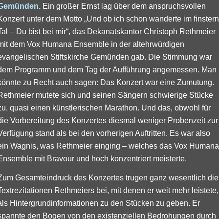
Gemünden.
Ein großer Ernst lag über dem anspruchsvollen
Konzert unter dem Motto „Und ob ich schon wanderte im finstern
Tal – Du bist bei mir“, das Dekanatskantor Christoph Rethmeier
mit dem Vox Humana Ensemble in der altehrwürdigen
evangelischen Stiftskirche Gemünden gab. Die Stimmung war
dem Programm und dem Tag der Aufführung angemessen. Man
könnte zu Recht auch sagen: Das Konzert war eine Zumutung.
Rethmeier mutete sich und seinen Sängern schwierige Stücke
zu, quasi einen künstlerischen Marathon. Und das, obwohl für
die Vorbereitung des Konzertes diesmal weniger Probenzeit zur
Verfügung stand als bei den vorherigen Auftritten. Es war also
ein Wagnis, was Rethmeier einging – welches das Vox Humana
Ensemble mit Bravour und hoch konzentriert meisterte.
Zum Gesamteindruck des Konzertes trugen ganz wesentlich die
Textrezitationen Rethmeiers bei, mit denen er weit mehr leistete,
als Hintergrundinformationen zu den Stücken zu geben. Er
spannte den Bogen von den existenziellen Bedrohungen durch