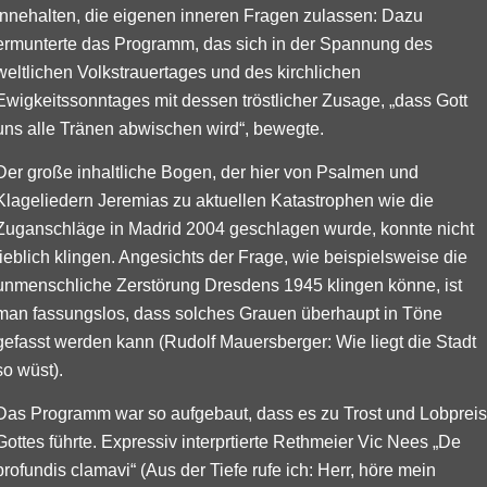
Innehalten, die eigenen inneren Fragen zulassen: Dazu
ermunterte das Programm, das sich in der Spannung des
weltlichen Volkstrauertages und des kirchlichen
Ewigkeitssonntages mit dessen tröstlicher Zusage, „dass Gott
uns alle Tränen abwischen wird“, bewegte.
Der große inhaltliche Bogen, der hier von Psalmen und
Klageliedern Jeremias zu aktuellen Katastrophen wie die
Zuganschläge in Madrid 2004 geschlagen wurde, konnte nicht
lieblich klingen. Angesichts der Frage, wie beispielsweise die
unmenschliche Zerstörung Dresdens 1945 klingen könne, ist
man fassungslos, dass solches Grauen überhaupt in Töne
gefasst werden kann (Rudolf Mauersberger: Wie liegt die Stadt
so wüst).
Das Programm war so aufgebaut, dass es zu Trost und Lobpreis
Gottes führte. Expressiv interprtierte Rethmeier Vic Nees „De
profundis clamavi“ (Aus der Tiefe rufe ich: Herr, höre mein