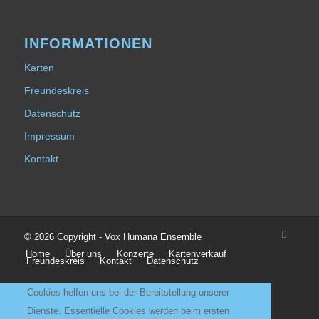
INFORMATIONEN
Karten
Freundeskreis
Datenschutz
Impressum
Kontakt
© 2026 Copyright - Vox Humana Ensemble
Home
Über uns
Konzerte
Kartenverkauf
Freundeskreis
Kontakt
Datenschutz
Cookies helfen uns bei der Bereitstellung unserer
Dienste. Essentielle Cookies werden beim ersten